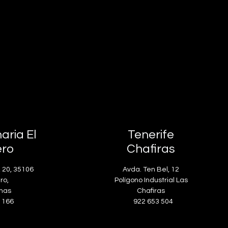
aria El
Tenerife
ero
Chafiras
, 20, 35106
Avda. Ten Bel, 12
ro,
Polígono Industrial Las
mas
Chafiras
 166
922 653 504