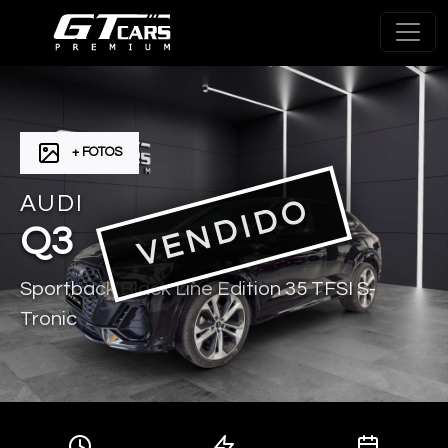
+ FOTOS
AUDI
VENDIDO
Q3
Sportback Black Line Edition 35 TFSI S-
Tronic