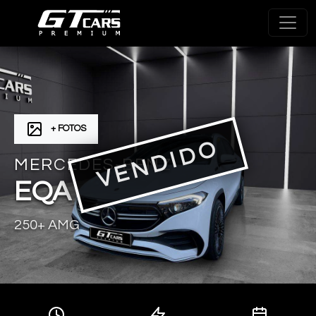
+ FOTOS
VENDIDO
MERCEDES-BENZ
EQA
250+ AMG